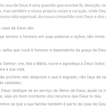
ela casa de Deus é uma questão que envolve fé, devoção, re
co, mas também o nosso próprio corpo e coração, onde Deus
nossa vida espiritual, da nossa comunhão com Deus e dos 
a casa de Deus são:
eja sincero e honesto em suas palavras e ações, não mint
s: saiba que você é humano e dependente da graça de Deus
enhor: ore, leia a Bíblia, louve e agradeça a Deus todos 
ra a sua vida.
não profane nem despreze o que é sagrado, não faça da c
de vaidades.
Deus: dedique-se ao serviço do Reino de Deus, ajude os n
ocal, seja um bom mordomo dos recursos que Deus te deu.
embre-se que a sua família também é parte da casa de Deus