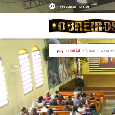
pagina inicial
>
A maneira corret