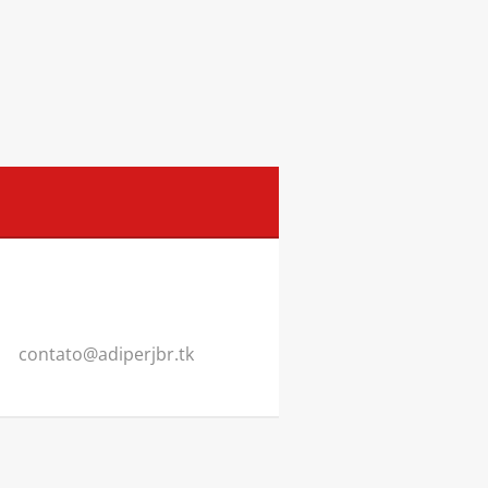
contato@
adiperjb
r.tk