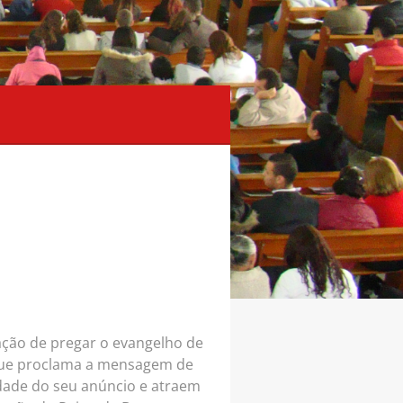
ção de pregar o evangelho de
, que proclama a mensagem de
dade do seu anúncio e atraem