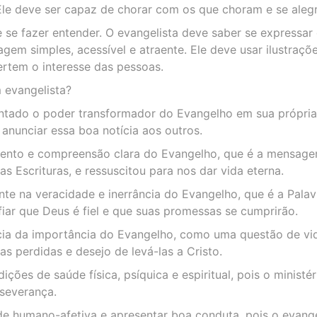
Ele deve ser capaz de chorar com os que choram e se aleg
se fazer entender. O evangelista deve saber se expressar
agem simples, acessível e atraente. Ele deve usar ilustraç
rtem o interesse das pessoas.
evangelista?
entado o poder transformador do Evangelho em sua própri
anunciar essa boa notícia aos outros.
mento e compreensão clara do Evangelho, que é a mensage
 Escrituras, e ressuscitou para nos dar vida eterna.
nte na veracidade e inerrância do Evangelho, que é a Pala
iar que Deus é fiel e que suas promessas se cumprirão.
cia da importância do Evangelho, como uma questão de vi
as perdidas e desejo de levá-las a Cristo.
ições de saúde física, psíquica e espiritual, pois o ministé
rseverança.
de humano-afetiva e apresentar boa conduta, pois o evang