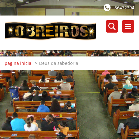
86472394
pagina inicial
>
Deus da sabedoria